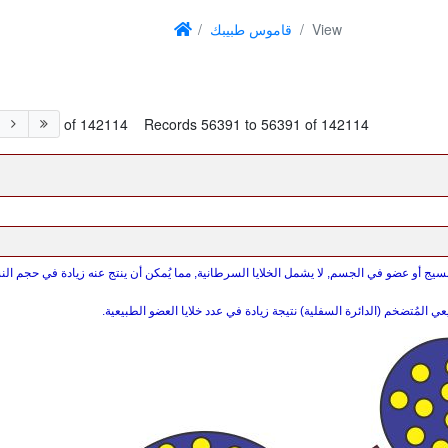
View
قاموس طبيبك
of 142114
Records 56391 to 56391 of 142114
نسيج أو عضو في الجسم, لا يشمل الخلايا السرطانية, مما يُمكن أن ينتج عنه زيادة في حجم الن
ي المُتضخم (الدائرة السفلية) نتيجة زيادة في عدد خلايا العضو الطبيعية.