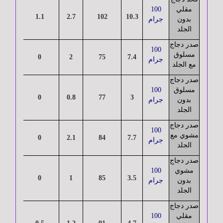
مقلي
100
28
1.1
2.7
102
10.3
بدون
جرام
الجهاز
الجلد
الهضمي
صدر دجاج
100
مسلوق
27
0
2
75
7.4
جرام
مع الجلد
الجهاز
التنفسي
صدر دجاج
مسلوق
100
28
0
0.8
77
3
بدون
جرام
الجلد
المسالك
البولية
صدر دجاج
100
مشوي مع
29
0
2.1
84
7.7
جرام
الجلد
صدر دجاج
الأطفال
مشوي
100
31
0
1
85
3.5
بدون
جرام
الجلد
الجهاز
صدر دجاج
العـصبي
مقلي
100