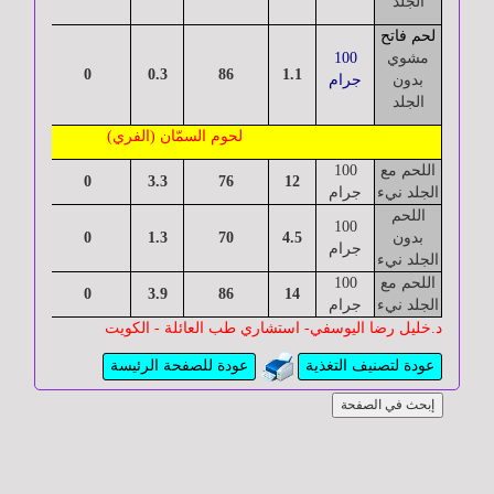
الجلد
الأمراض
لحم فاتح
النفسية
مشوي
100
30
0
0.3
86
1.1
بدون
جرام
الجلد
الرياضة
لحوم السمّان (الفري)
و
اللحم مع
100
اللياقة
19.6
0
3.3
76
12
الجلد نيء
جرام
البدنية
اللحم
100
بدون
4.5
70
1.3
0
21
جرام
الجلد نيء
الإدمان
اللحم مع
100
25
0
3.9
86
14
الجلد نيء
جرام
د.خليل رضا اليوسفي- استشاري طب العائلة - الكويت
عودة لتصنيف التغذية
عودة للصفحة الرئيسة
إبحث في الصفحة