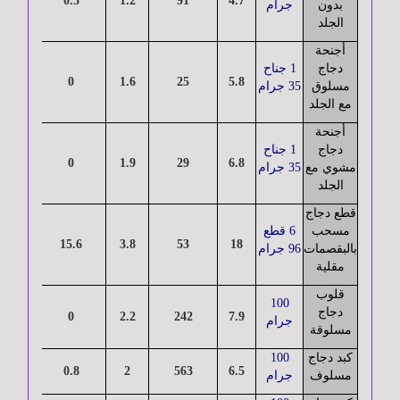
33
0.5
1.2
91
4.7
بدون
جرام
الجلد
الجهاز
أجنحة
الحركي
دجاج
1 جناح
7.9
0
1.6
25
5.8
مسلوق
35 جرام
مع الجلد
أمراض
أجنحة
العيون
دجاج
1 جناح
9.4
0
1.9
29
6.8
مشوي مع
35 جرام
الجلد
قطع دجاج
أمراض
مسحب
6 قطع
الجلدية
14.9
15.6
3.8
53
18
بالبقصمات
96 جرام
مقلية
قلوب
جراحة
100
دجاج
26
0
2.2
242
7.9
التجميل
جرام
مسلوقة
كبد دجاج
100
24
0.8
2
563
6.5
مسلوف
جرام
أنف