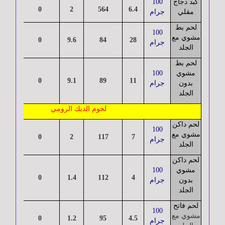
كبد دجاج
100
و
25
0
2
564
6.4
مقلي
جرام
أذن
و
لحم بط
100
حنجرة
مشوي مع
18.9
0
9.6
84
28
جرام
الجلد
لحم بط
الغـدد
مشوي
100
23
0
9.1
89
11
الصماء
بدون
جرام
الجلد
لحوم الديك الرومي
أمراض
لحم داكن
100
الدم
مشوي مع
27
0
2
117
7
جرام
الجلد
لحم داكن
الأمراض
مشوي
100
28
0
1.4
112
4
التناسلية
بدون
جرام
و
الجلد
المُعدية
لحم فاتح
100
مشوي مع
28
0
1.2
95
4.5
جرام