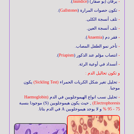
-
يرقان (بو صفار) (
Jaundice
).
-
تكون حصوات المرارة (
Gallstones
).
الجهاز
-
تلف أنسجة الكلى.
الحركي
-
تلف أنسجة العين.
-
فقر دم (
Anaemia
).
أمراض
-
تأخر نمو الطفل المصاب.
العيون
-
انتصاب مؤلم عند الذكور (
Priapism
).
-
أنسداد في أوعية الرئة.
أمراض
و تكون تحاليل الدم :
الجلدية
-
تحليل تغير شكل الكريات الحمراء
(Sickling Test)
يكون
موجبا.
-
تحليل نسب انواع الهيموجلوبين في الدم
(Haemoglobin
جراحة
Electrophoresis)
, حيث يكون هيموجلوبين (S) موجودا بنسبة
التجميل
75 - 95 %
و لا يوجد هيموجلوبين A في الدم بتاتا.
أنف