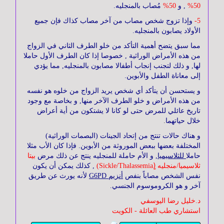
50%
, و
50%
مُصاب بالمنجليه.
5-
وإذا تزوج شخص مصاب من آخر مصاب كذاك فإن جميع
الأولاد يصابون بالمنجليه.
مما سبق يتضح أهمية التأكد من خلو الطرف الثاني في الزواج
من هذه الأمراض الوراثية , خصوصا إذا كان الطرف الأول حاملا
لها, و ذلك لتجنب إنجاب أطفالا مصابون بالمنجليه, مما يؤدي
إلى معاناة الطفل والأبوين.
و يستحسن أن يتأكد أي شخص يريد الزواج من خلوه هو نفسه
من هذه الأمراض و خلو الطرف الآخر منها, و بخاصة مع وجود
تاريخ عائلي للمرض حتى لو كانا لا يشتكون من أية أعراض
خلال حياتهما
.
و هناك حالات تنتج من إتحاد الجينات (البصمات الوراثية)
المختلفة بعضها ببعض الموروثة من الأبوين. فإذا كان الأب مثلا
حاملا
للثلاسيميا
, و الأم حاملة للمنجليه ينتج عن ذلك مرض
بيتا
ثلاسيميا/منجليه (ٍSickle/Thalassemia)
, كذلك يمكن أن يكون
نفس الشخص مصاباً بنفص
أنزيم G6PD
لأنه يورث عن طريق
آخر و هو الكروموسوم الجنسي.
د.خليل رضا اليوسفي
استشاري طب العائلة - الكويت