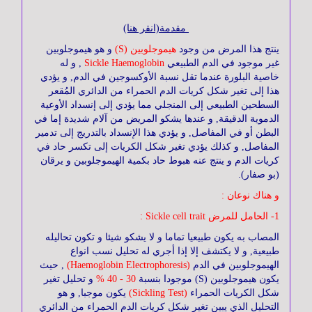
وأجوبة
مقدمة(انقر هنا)
ينتج هذا المرض من وجود
هيموجلوبين (S)
و هو هيموجلوبين
جسم
غير موجود في الدم الطبيعي
Sickle Haemoglobin
, و له
الإنسان
خاصية البلورة عندما تقل نسبة الأوكسوجين في الدم, و يؤدي
هذا إلى تغير شكل كريات الدم الحمراء من الدائري المُقعر
السطحين الطبيعي إلى المنجلي مما يؤدي إلى إنسداد الأوعية
الدموية الدقيقة, و عندها يشكو المريض من آلام شديدة إما في
مرض
البطن أو في المفاصل, و يؤدي هذا الإنسداد بالتدريج إلى تدمير
السكري
المفاصل, و كذلك يؤدي تغير شكل الكريات إلى تكسر حاد في
كريات الدم و ينتج عنه هبوط حاد بكمية الهيموجلوبين و يرقان
(بو صفار).
التغذية
و هناك نوعان :
1- الحامل للمرض Sickle cell trait :
المصاب به يكون طبيعيا تماما و لا يشكو شيئا و تكون تحاليله
القلب
طبيعية, و لا يكتشف إلا إذا أجري له تحليل نسب انواع
و
الهيموجلوبين في الدم
(Haemoglobin Electrophoresis)
, حيث
الأوعية
يكون هيموجلوبين (S) موجودا بنسبة
30 - 40 %
و تحليل تغير
الدموية
شكل الكريات الحمراء
(Sickling Test)
يكون موجبا, و هو
التحليل الذي يبين تغير شكل كريات الدم الحمراء من الدائري