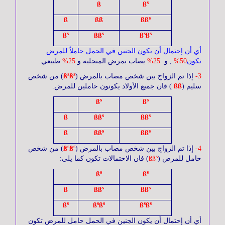
s
ß
ß
s
ß
ßß
ßß
s
s
s
s
ß
ßß
ß
ß
أي أن إحتمال أن يكون الجنين في الحمل حاملاً للمرض
تكون
50%
, و
25%
يصاب بمرض المنجليه و
25%
طبيعي.
s
s
3-
إذا تم الزواج بين شخص مصاب بالمرض
(
ß
ß
) من شخص
سليم (
ßß
) فان جميع الأولاد يكونون حاملين للمرض.
s
s
ß
ß
s
s
ß
ßß
ßß
s
s
ß
ßß
ßß
s
s
4-
إذا تم الزواج بين شخص مصاب بالمرض
(
ß
ß
)
من شخص
s
حامل للمرض
(
ßß
)
فان الاحتمالات تكون كما يلي:
s
s
ß
ß
s
s
ß
ßß
ßß
s
s
s
s
s
ß
ß
ß
ß
ß
أي أن إحتمال أن يكون الجنين في الحمل حامل للمرض تكون