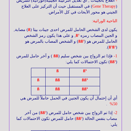
-
العلاج بالجينات , أي تعديل التركيبة الجينية(الوراثية) للمريض
(
Gene Therapy
) في المستقبل حيث أن التركيز على العلاج
الجيني هو محور الأبحاث في كل الأمراض.
الناحية الوراثية:
يكون لدى الشخص الحامل للمرض احدى جينات بيتا (
ß
)
مصابة,
s
و الجين المصاب رمزه
ß
, و على هذا يكون رمز الشخص
s
الحامل للمرض هو (
ßß
)
و الشخص المصاب بالمرض هو
s
s
).
ß
ß
(
1-
فإذا تم الزواج بين شخص سليم (
ßß
) و آخر حامل للمرض
s
(
ßß
) تكون الاحتمالات كما يلي:
s
ß
ß
s
ß
ßß
ßß
s
ß
ßß
ßß
أي أن إحتمال أن يكون الجنين في الحمل حاملاً للمرض هي
.
50%
s
2-
إذا تم الزواج بين شخص حامل للمرض
(
ßß
)
من آخر
s
مصاب بنفس الحالة
(
ßß
)
حامل للمرض تكون الاحتمالات كما
يلي: