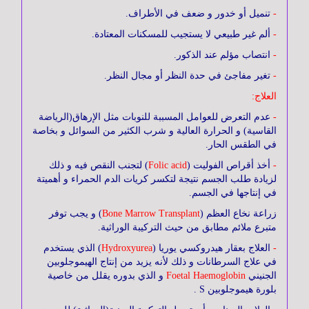
-
تنميل أو خدور و ضعف في الأطراف.
الأمراض
النفسية
-
ألم غير طبيعي لا يستجيب للمسكنات المعتادة.
-
انتصاب مؤلم عند الذكور.
-
تغير مفاجئ في حدة النظر أو مجال النظر.
الرياضة
و
العلاج:
اللياقة
-
عدم التعرض للعوامل المسببة للنوبات مثل الإرهاق(الرياضة
البدنية
القاسية) و الحرارة العالية و شرب الكثير من السوائل و بخاصة
في الطقس الحار.
-
أخذ أقراص الفوليت (
Folic acid
) لتجنب النقص فيه و ذلك
الإدمان
لزيادة طلب الجسم نتيجة لتكسر كريات الدم الحمراء و أهميتة
في إنتاجها في الجسم.
زراعة نخاع العظم (
Bone Marrow Transplant
) و يجب توفر
متبرع ملائم مطابق من حيث التركيبة الوراثية.
-
العلاج بعقار هيدروكسي يوريا (
Hydroxyurea
) الذي يستخدم
في علاج السرطانات و ذلك لأنه يزيد من إنتاج الهيموجلوبين
الجنيني
Foetal Haemoglobin
و الذي بدوره يقلل من خاصية
بلورة هيموجلوبين S .