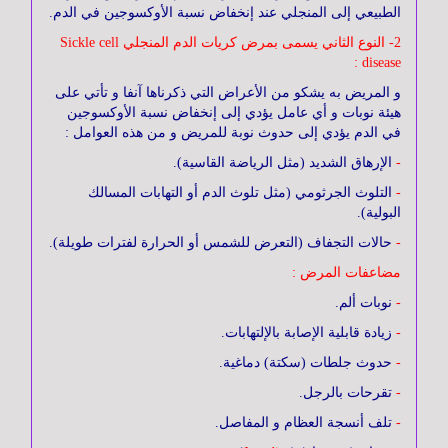
الطبيعي إلى المنجلي عند إنخفاض نسبة الأوكسوجين في الدم.
الجهاز
2- النوع الثاني يسمى بمرض كريات الدم المنجلي Sickle cell
الهضمي
disease :
و المريض به يشكو من الأعراض التي ذكرناها آنفا و تأتي على
هيئة نوبات و أي عامل يؤدي إلى إنخفاض نسبة الأوكسوجين
في الدم يؤدي إلى حدوث نوبة للمريض و من هذه العوامل :
الجهاز
التنفسي
-
الإرهاق الشديد (مثل الرياضة القاسية).
-
التلوث الجرثومي (مثل تلوث الدم أو التهابات المسالك
البولية).
المسالك
-
حالات التجفاف (التعرض للشمس أو الحرارة لفترات طويلة).
البولية
مضاعفات المرض :
-
نوبات ألم.
الأطفال
-
زيادة قابلية الإصابة بالإلتهابات.
-
حدوث جلطات (سكتة) دماغية.
-
تقرحات بالرجل.
الجهاز
-
تلف أنسجة العظام و المفاصل.
العـصبي